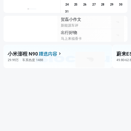
24
25
26
27
28
29
30
31
贺磊小作文
新能源车评
出行好物
马上来福香卡
小米澎程 N90
蔚来E
29.99万
车系热度 1488
49.80-62