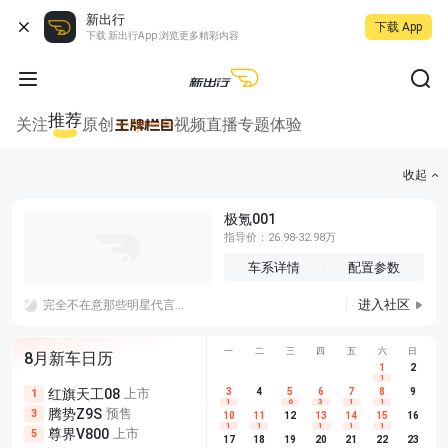
新出行
下载 App
下载 新出行App 浏览更多精彩内容
推荐
关注
原创
视频
直播
专题
体验
收起
极氪001
指导价：26.98-32.98万
车系详情
配置参数
进入社区
完全不在意那些明星代言哪个车，买车也不是看谁代言，没有代言性价比高更好，
一
二
三
四
五
六
日
8月新车日历
1
2
1
红旗天工08
上市
尊界V680
3
4
上市
5
6
7
8
埃安AION
9
1
5
5
1
6
3
1
1
腾势Z9S
预售
享界G9
预售
长城H10
3
5
5
10
11
12
13
14
15
16
1
1
1
1
1
尊界V800
上市
别克至境L7
预售
深蓝S05 
5
5
6
17
18
19
20
21
22
23