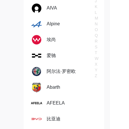
J
K
AIVA
L
M
Alpine
N
O
Q
埃尚
R
S
T
爱驰
W
X
Y
阿尔法·罗密欧
Z
Abarth
AFEELA
比亚迪