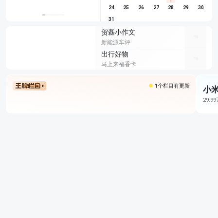
1
24
25
26
27
28
29
30
31
贺磊小作文
新能源车评
出行好物
马上来福香卡
1个栏目有更新
小米
29.9