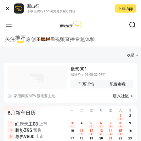
新出行
下载 App
下载 新出行App 浏览更多精彩内容
推荐
关注
原创
视频
直播
专题
体验
收起
极氪001
指导价：26.98-32.98万
车系详情
配置参数
进入社区
家用商务MPV很需要主动悬挂，可过滤路面颠簸，平稳保障老人孩童乘坐舒适度，也适配满载出行、复杂路况的行驶需求。
一
二
三
四
五
六
日
8月新车日历
1
2
1
红旗天工08
上市
尊界V680
3
4
上市
5
6
7
8
埃安AION
9
1
5
5
1
6
3
1
1
腾势Z9S
预售
享界G9
预售
长城H10
3
5
5
10
11
12
13
14
15
16
4
1
3
2
1
尊界V800
上市
别克至境L7
预售
深蓝S05 
5
5
6
17
18
19
20
21
22
23