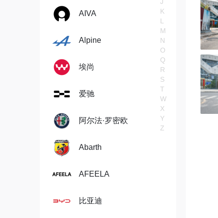
J
K
AIVA
L
M
Alpine
N
O
Q
埃尚
R
S
T
爱驰
W
X
Y
阿尔法·罗密欧
Z
Abarth
AFEELA
比亚迪