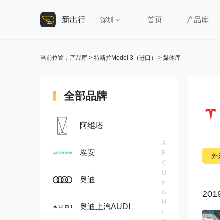
新出行
首页
产品库
深圳
当前位置：
产品库
>
特斯拉Model 3（进口）
> 媒体库
全部品牌
阿维塔
A
埃安
B
外
C
D
奥迪
F
G
20
H
奥迪上汽AUDI
I