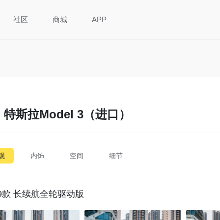
社区
商城
APP
特斯拉Model 3（进口）
观
内饰
空间
细节
19款 长续航全轮驱动版