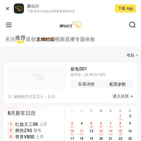
新出行
下载 App
下载 新出行App 浏览更多精彩内容
推荐
关注
原创
视频
直播
专题
体验
收起
极氪001
指导价：26.98-32.98万
车系详情
配置参数
进入社区
迪丽热巴代言卫士，古力娜扎代言猛士，你关注到了哪一个？一个都没有关注到呢
一
二
三
四
五
六
日
8月新车日历
1
2
1
红旗天工08
上市
尊界V680
3
4
上市
5
6
7
8
埃安AION
9
1
5
5
1
6
3
1
1
腾势Z9S
预售
享界G9
预售
长城H10
3
5
5
10
11
12
13
14
15
16
1
1
1
1
1
尊界V800
上市
别克至境L7
预售
深蓝S05 
5
5
6
17
18
19
20
21
22
23