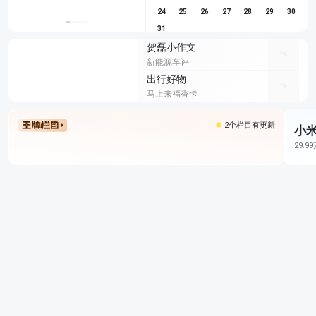
24
25
26
27
28
29
30
31
贺磊小作文
新能源车评
出行好物
马上来福香卡
2个栏目有更新
小米
29.9