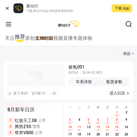
新出行
下载 App
下载 新出行App 浏览更多精彩内容
推荐
关注
原创
视频
直播
专题
体验
收起
极氪001
指导价：26.98-32.98万
车系详情
配置参数
进入社区
接下来的「金9银10」，你觉得车企应该把宣传重心放在耐久上还是创新上？
一
二
三
四
五
六
日
8月新车日历
1
2
1
红旗天工08
上市
尊界V680
3
4
上市
5
6
7
8
埃安AION
9
1
5
5
1
6
3
1
1
腾势Z9S
预售
享界G9
预售
长城H10
3
5
5
10
11
12
13
14
15
16
1
1
1
1
1
尊界V800
上市
别克至境L7
预售
深蓝S05 
5
5
6
17
18
19
20
21
22
23