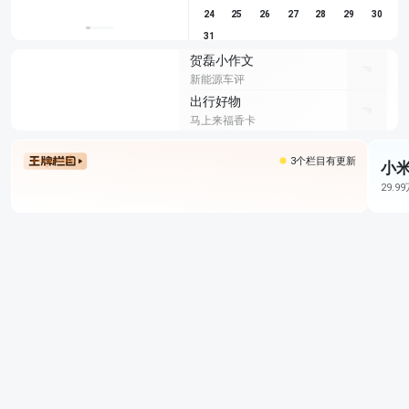
24
25
26
27
28
29
30
31
贺磊小作文
新能源车评
出行好物
马上来福香卡
3个栏目有更新
小米
29.9