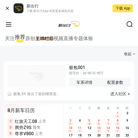
新出行
下载 App
下载 新出行App 浏览更多精彩内容
推荐
关注
原创
视频
直播
专题
体验
收起
极氪001
指导价：26.98-32.98万
车系详情
配置参数
进入社区
极氪 8X 推出了新的曜夜套件，包括前格栅、车窗饰条、行李架、后扩散器等超 20 处熏黑处理。
一
二
三
四
五
六
日
8月新车日历
1
2
1
红旗天工08
上市
尊界V680
3
4
上市
5
6
7
8
埃安AION
9
1
5
5
1
6
3
1
1
腾势Z9S
预售
享界G9
预售
长城H10
3
5
5
10
11
12
13
14
15
16
1
1
1
1
1
尊界V800
上市
别克至境L7
预售
深蓝S05 
5
5
6
17
18
19
20
21
22
23