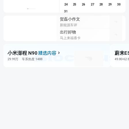
24
25
26
27
28
29
30
31
贺磊小作文
新能源车评
出行好物
马上来福香卡
小米澎程 N90
蔚来E
29.99万
车系热度 1488
49.80-62