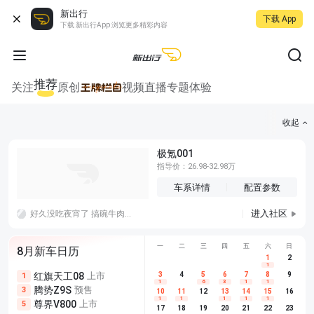
新出行
下载 App
下载 新出行App 浏览更多精彩内容
推荐
关注
原创
视频
直播
专题
体验
收起
极氪001
指导价：26.98-32.98万
车系详情
配置参数
进入社区
好久没吃夜宵了 搞碗牛肉面吧 饿肚子的时候好香啊啊哈哈哈哈哈哈哈哈拿！！
一
二
三
四
五
六
日
8月新车日历
1
2
1
红旗天工08
上市
尊界V680
3
4
上市
5
6
7
8
埃安AION
9
1
5
5
1
6
3
1
1
腾势Z9S
预售
享界G9
预售
长城H10
3
5
5
10
11
12
13
14
15
16
1
1
1
1
1
尊界V800
上市
别克至境L7
预售
深蓝S05 
5
5
6
17
18
19
20
21
22
23