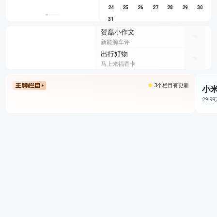
24
25
26
27
28
29
30
31
贺磊小作文
新能源车评
出行好物
马上来福香卡
3个栏目有更新
小米
29.9