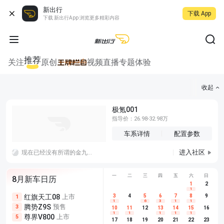
新出行
下载 App
下载 新出行App 浏览更多精彩内容
推荐
关注
原创
视频
直播
专题
体验
收起
极氪001
指导价：26.98-32.98万
车系详情
配置参数
进入社区
现在已经没有所谓的金九银十吧，我觉得车企应该把重心放在耐久上，最近爆出的质量问题有点多。
一
二
三
四
五
六
日
8月新车日历
1
2
1
红旗天工08
上市
尊界V680
3
4
上市
5
6
7
8
埃安AION
9
1
5
5
1
6
3
1
1
腾势Z9S
预售
享界G9
预售
长城H10
3
5
5
10
11
12
13
14
15
16
1
1
1
1
1
尊界V800
上市
别克至境L7
预售
深蓝S05 
5
5
6
17
18
19
20
21
22
23