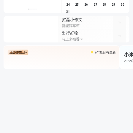
24
25
26
27
28
29
30
31
贺磊小作文
新能源车评
出行好物
马上来福香卡
2个栏目有更新
小米
29.9