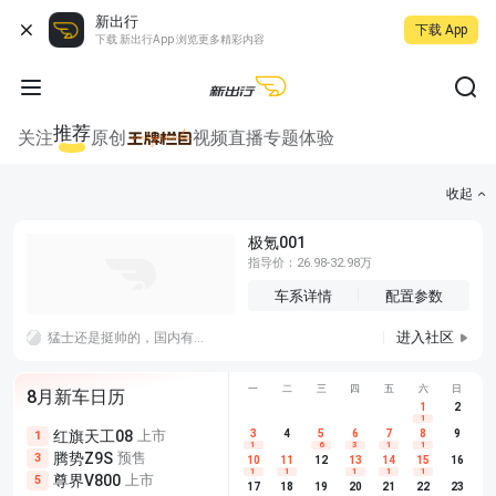
新出行
下载 App
下载 新出行App 浏览更多精彩内容
推荐
关注
原创
视频
直播
专题
体验
收起
极氪001
指导价：26.98-32.98万
车系详情
配置参数
进入社区
猛士还是挺帅的，国内有棱有角的车型不多，如果特斯拉的赛博皮卡能把规则改掉的话，后面棱角分明的车就好设计了
一
二
三
四
五
六
日
8月新车日历
1
2
1
红旗天工08
上市
尊界V680
3
4
上市
5
6
7
8
埃安AION
9
1
5
5
1
6
3
1
1
腾势Z9S
预售
享界G9
预售
长城H10
3
5
5
10
11
12
13
14
15
16
1
1
1
1
1
尊界V800
上市
别克至境L7
预售
深蓝S05 
5
5
6
17
18
19
20
21
22
23