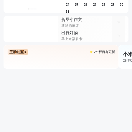
24
25
26
27
28
29
30
31
贺磊小作文
新能源车评
出行好物
马上来福香卡
2个栏目有更新
小米
29.9