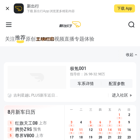
新出行
下载 App
下载 新出行App 浏览更多精彩内容
推荐
关注
原创
视频
直播
专题
体验
收起
极氪001
指导价：26.98-32.98万
车系详情
配置参数
进入社区
吉利星越L PLUS新车近日已正式进入申报阶段，个人感觉作为星越L系列的升级款车型，外观确实不错，但如果用这个外观做个电动车，这个价位应该挺有吸引力的。
一
二
三
四
五
六
日
8月新车日历
1
2
1
红旗天工08
上市
尊界V680
3
4
上市
5
6
7
8
埃安AION
9
1
5
5
1
6
3
1
1
腾势Z9S
预售
享界G9
预售
长城H10
3
5
5
10
11
12
13
14
15
16
1
1
1
1
1
尊界V800
上市
别克至境L7
预售
深蓝S05 
5
5
6
17
18
19
20
21
22
23