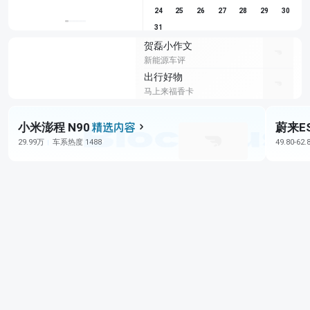
24
25
26
27
28
29
30
31
贺磊小作文
新能源车评
出行好物
马上来福香卡
小米澎程 N90
蔚来E
29.99万
车系热度 1488
49.80-62