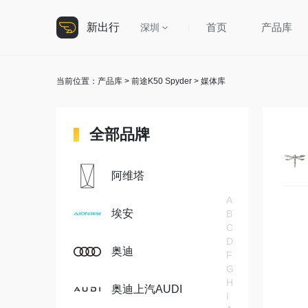
新出行
首页
产品库
深圳
当前位置：
产品库
>
前途K50 Spyder
> 媒体库
全部品牌
阿维塔
A
埃安
B
C
D
奥迪
F
G
H
奥迪上汽AUDI
I