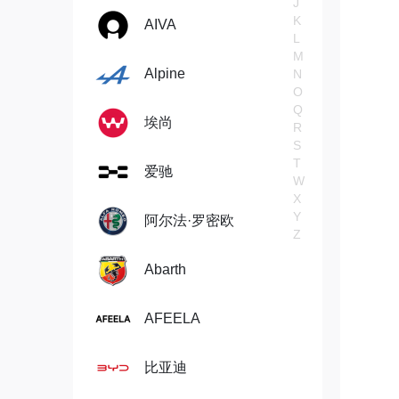
J
K
AIVA
L
M
Alpine
N
O
Q
埃尚
R
S
T
爱驰
W
X
Y
阿尔法·罗密欧
Z
Abarth
AFEELA
比亚迪