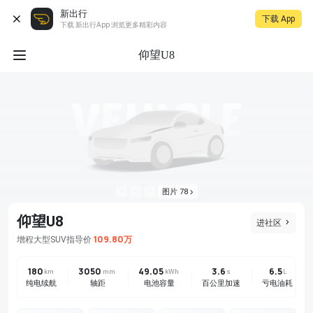
新出行
下载 App
下载 新出行App 浏览更多精彩内容
仰望U8
图片 78
仰望U8
进社区
109.80万
增程
大型SUV
指导价
180
3050
49.05
3.6
6.5
km
mm
kWh
s
L
纯电续航
轴距
电池容量
百公里加速
亏电油耗