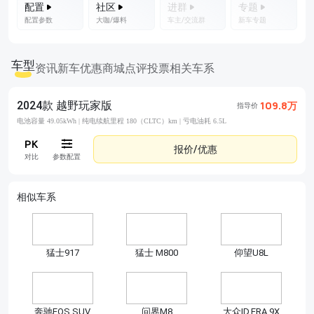
配置
社区
进群
专题
配置参数
大咖/爆料
车主/交流群
新车专题
车型
资讯
新车优惠
商城
点评
投票
相关车系
2024款 越野玩家版
109.8万
指导价
电池容量 49.05kWh |
纯电续航里程 180（CLTC）km |
亏电油耗 6.5L
报价/优惠
对比
参数配置
相似车系
猛士917
猛士 M800
仰望U8L
奔驰EQS SUV
问界M8
大众ID.ERA 9X