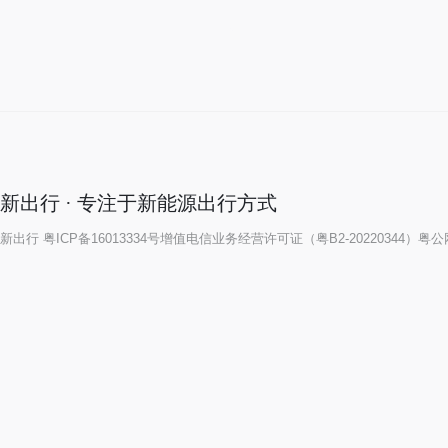
新出行 · 专注于新能源出行方式
新出行
粤ICP备16013334号
增值电信业务经营许可证（粤B2-20220344）
粤公网