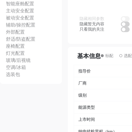
智能座舱配置
主动安全配置
被动安全配置
隐藏相同参数
隐藏暂无内容
辅助/操控配置
只看我的关注
外部配置
舒适/防盗配置
座椅配置
灯光配置
基本信息
玻璃/后视镜
空调/冰箱
指导价
选装包
厂商
级别
能源类型
上市时间
纯电续航里程（km）