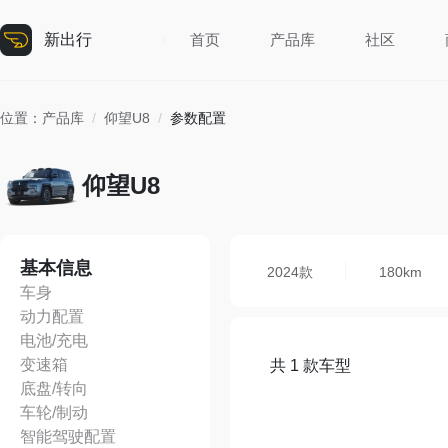
新出行
首页
产品库
社区
位置：
产品库
/
仰望U8
/
参数配置
仰望U8
基本信息
2024款
180km
车身
动力配置
电池/充电
变速箱
共 1 款车型
底盘/转向
车轮/制动
智能驾驶配置