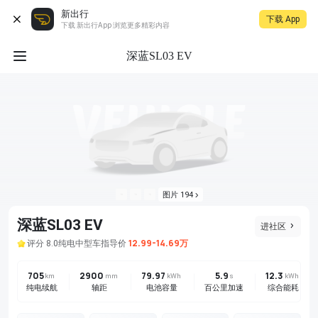
新出行
下载 App
下载 新出行App 浏览更多精彩内容
深蓝SL03 EV
图片 194
深蓝SL03 EV
进社区
12.99-14.69万
评分 8.0
纯电
中型车
指导价
705
2900
79.97
5.9
12.3
km
mm
kWh
s
kWh
纯电续航
轴距
电池容量
百公里加速
综合能耗