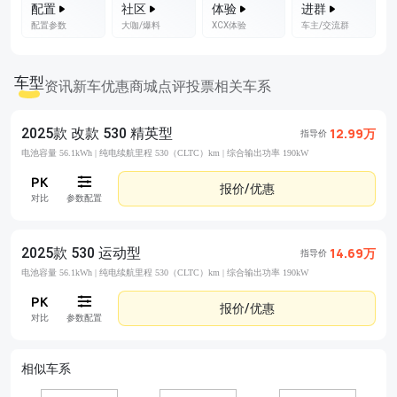
配置
社区
体验
进群
配置参数
大咖/爆料
XCX体验
车主/交流群
车型
资讯
新车优惠
商城
点评
投票
相关车系
2025款 改款 530 精英型
12.99万
指导价
电池容量 56.1kWh |
纯电续航里程 530（CLTC）km |
综合输出功率 190kW
报价/优惠
对比
参数配置
2025款 530 运动型
14.69万
指导价
电池容量 56.1kWh |
纯电续航里程 530（CLTC）km |
综合输出功率 190kW
报价/优惠
对比
参数配置
相似车系