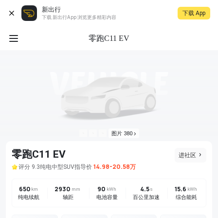
新出行
下载 App
下载 新出行App 浏览更多精彩内容
零跑C11 EV
图片 380
零跑C11 EV
进社区
14.98-20.58万
评分 9.3
纯电
中型SUV
指导价
650
2930
90
4.5
15.6
km
mm
kWh
s
kWh
纯电续航
轴距
电池容量
百公里加速
综合能耗