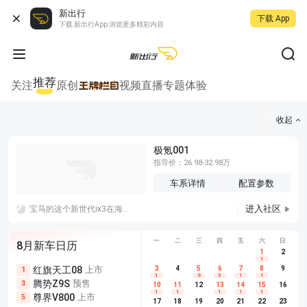
新出行
下载 App
下载 新出行App 浏览更多精彩内容
推荐
关注
原创
视频
直播
专题
体验
收起
极氪001
指导价：26.98-32.98万
车系详情
配置参数
进入社区
宝马的这个新世代ix3在海外已经有十万订单了，国内目前是盲订阶段，据了解小订的人还不少，月底正式上市看怎么样。
一
二
三
四
五
六
日
8月新车日历
1
2
1
红旗天工08
上市
尊界V680
3
4
上市
5
6
7
8
埃安AION
9
1
5
5
1
6
3
1
1
腾势Z9S
预售
享界G9
预售
长城H10
3
5
5
10
11
12
13
14
15
16
1
1
1
1
1
尊界V800
上市
别克至境L7
预售
深蓝S05 
5
5
6
17
18
19
20
21
22
23