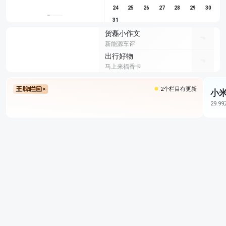
24
25
26
27
28
29
30
31
贺磊小作文
新能源车评
出行好物
马上来福香卡
2个栏目有更新
小米
29.9