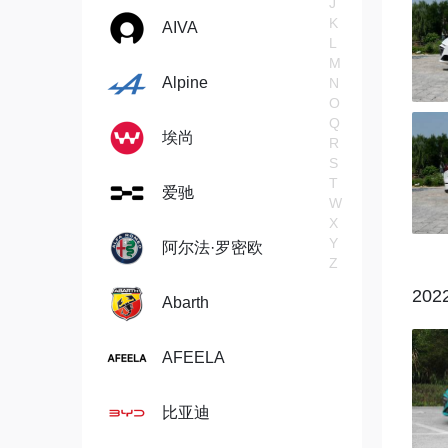
J
K
AIVA
L
M
Alpine
N
O
Q
埃尚
R
S
T
爱驰
W
X
Y
阿尔法·罗密欧
Z
202
Abarth
AFEELA
比亚迪