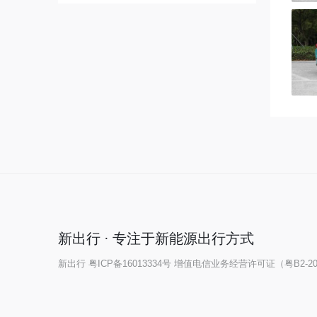
奔驰
宝马
本田
保时捷
北京汽车
奔腾
新出行 · 专注于新能源出行方式
别克
新出行
粤ICP备16013334号
增值电信业务经营许可证（粤B2-202
宝骏