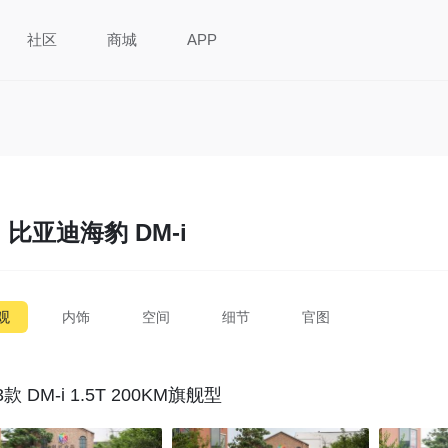
社区
商城
APP
比亚迪海豹 DM-i
观
内饰
空间
细节
官图
3款 DM-i 1.5T 200KM旗舰型