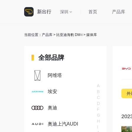
新出行
首页
产品库
深圳
当前位置：
产品库
>
比亚迪海豹 DM-i
> 媒体库
全部品牌
阿维塔
A
埃安
B
外
C
D
奥迪
F
G
202
H
奥迪上汽AUDI
I