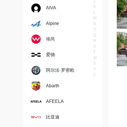
J
K
AIVA
L
M
Alpine
N
O
Q
埃尚
R
S
T
爱驰
W
X
Y
阿尔法·罗密欧
Z
Abarth
AFEELA
比亚迪