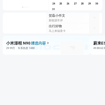
24
25
26
27
28
29
30
31
贺磊小作文
新能源车评
出行好物
马上来福香卡
小米澎程 N90
蔚来E
29.99万
车系热度 1488
49.80-62