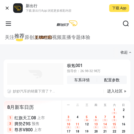
新出行
下载 App
下载 新出行App 浏览更多精彩内容
推荐
关注
原创
视频
直播
专题
体验
收起
极氪001
指导价：26.98-32.98万
车系详情
配置参数
进入社区
妙妙汽车的销量下滑了？是不是他们之前那样用AI，还有那样去举报竹知鸟，还有各种各样的言论，回旋镖回来了？？
一
二
三
四
五
六
日
8月新车日历
1
2
1
红旗天工08
上市
尊界V680
3
4
上市
5
6
7
8
埃安AION
9
1
5
5
1
6
3
1
1
腾势Z9S
预售
享界G9
预售
长城H10
3
5
5
10
11
12
13
14
15
16
1
1
1
1
1
尊界V800
上市
别克至境L7
预售
深蓝S05 
5
5
6
17
18
19
20
21
22
23