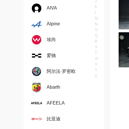
J
K
AIVA
L
M
Alpine
N
O
Q
埃尚
R
S
T
爱驰
W
X
Y
阿尔法·罗密欧
Z
Abarth
AFEELA
比亚迪