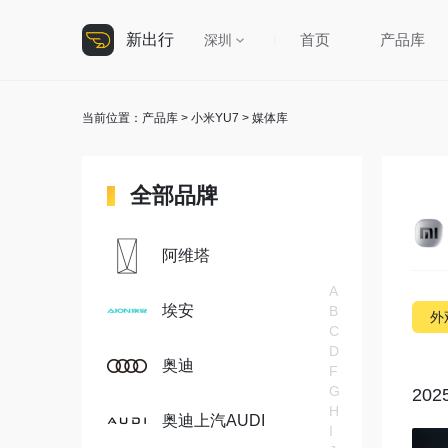
新出行
首页
产品库
深圳
当前位置：
产品库
>
小米YU7
> 媒体库
全部品牌
阿维塔
A
埃安
B
外
C
D
奥迪
F
G
20
H
奥迪上汽AUDI
I