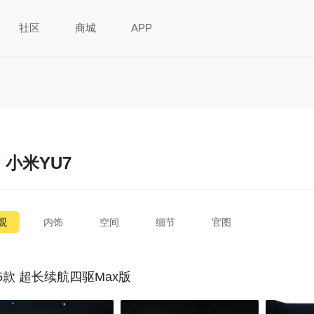
社区
商城
APP
小米YU7
观
内饰
空间
细节
官图
25款 超长续航四驱Max版