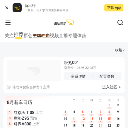
新出行
下载 App
下载 新出行App 浏览更多精彩内容
推荐
关注
原创
视频
直播
专题
体验
收起
极氪001
指导价：26.98-32.98万
车系详情
配置参数
进入社区
辅助驾驶应当保留车主手动调速权限，因为机器判断的最优车速不等于用户的实际路况体感
一
二
三
四
五
六
日
8月新车日历
1
2
1
红旗天工08
上市
尊界V680
3
4
上市
5
6
7
8
埃安AION
9
1
5
5
1
6
3
1
1
腾势Z9S
预售
享界G9
预售
长城H10
3
5
5
10
11
12
13
14
15
16
4
1
3
2
1
尊界V800
上市
别克至境L7
预售
深蓝S05 
5
5
6
17
18
19
20
21
22
23