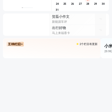
1
24
25
26
27
28
29
30
31
贺磊小作文
新能源车评
出行好物
马上来福香卡
2个栏目有更新
小米
29.9