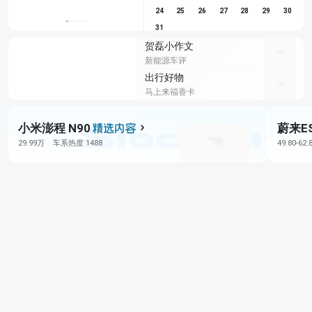
24
25
26
27
28
29
30
31
贺磊小作文
新能源车评
出行好物
马上来福香卡
小米澎程 N90
蔚来E
29.99万
车系热度 1488
49.80-62