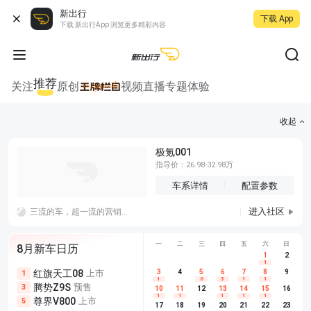
新出行
下载 App
下载 新出行App 浏览更多精彩内容
推荐
关注
原创
视频
直播
专题
体验
收起
极氪001
指导价：26.98-32.98万
车系详情
配置参数
进入社区
三流的车，超一流的营销和品牌，怎么持续？
一
二
三
四
五
六
日
8月新车日历
1
2
1
红旗天工08
上市
尊界V680
3
4
上市
5
6
7
8
埃安AION
9
1
5
5
1
6
3
1
1
腾势Z9S
预售
享界G9
预售
长城H10
3
5
5
10
11
12
13
14
15
16
1
1
1
1
1
尊界V800
上市
别克至境L7
预售
深蓝S05 
5
5
6
17
18
19
20
21
22
23