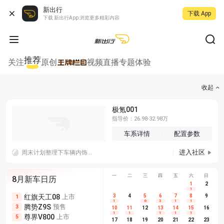
新出行
下载 App
下载 新出行App 浏览更多精彩内容
推荐
关注
原创
视频
直播
专题
体验
收起
极氪001
指导价：26.98-32.98万
车系详情
配置参数
进入社区
周末计划整理下车辆内饰，做点内饰简单清洁。
一
二
三
四
五
六
日
8月新车日历
1
2
1
红旗天工08
上市
尊界V680
3
4
上市
5
6
7
8
埃安AION
9
1
5
5
1
6
3
1
1
腾势Z9S
预售
享界G9
预售
长城H10
3
5
5
10
11
12
13
14
15
16
1
1
1
1
1
尊界V800
上市
别克至境L7
预售
深蓝S05 
5
5
6
17
18
19
20
21
22
23