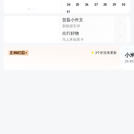
24
25
26
27
28
29
30
31
贺磊小作文
新能源车评
出行好物
马上来福香卡
2个栏目有更新
小米
29.9