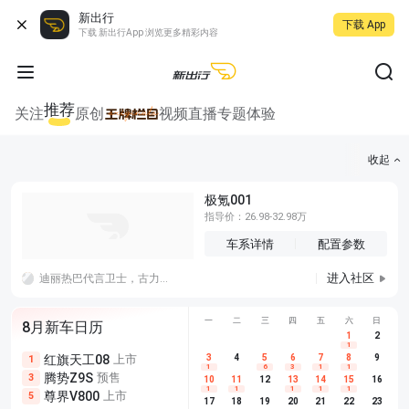
新出行
下载 App
下载 新出行App 浏览更多精彩内容
推荐
关注
原创
视频
直播
专题
体验
收起
极氪001
指导价：26.98-32.98万
车系详情
配置参数
进入社区
迪丽热巴代言卫士，古力娜扎代言猛士，你关注到了哪一个？这个只跟车有关啊，我选前者。
一
二
三
四
五
六
日
8月新车日历
1
2
1
红旗天工08
上市
尊界V680
3
4
上市
5
6
7
8
埃安AION
9
1
5
5
1
6
3
1
1
腾势Z9S
预售
享界G9
预售
长城H10
3
5
5
10
11
12
13
14
15
16
1
1
1
1
1
尊界V800
上市
别克至境L7
预售
深蓝S05 
5
5
6
17
18
19
20
21
22
23