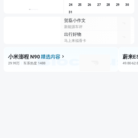
24
25
26
27
28
29
30
31
贺磊小作文
新能源车评
出行好物
马上来福香卡
小米澎程 N90
蔚来E
29.99万
车系热度 1488
49.80-62