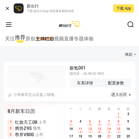
新出行
下载 App
下载 新出行App 浏览更多精彩内容
推荐
关注
原创
视频
直播
专题
体验
收起
极氪001
指导价：26.98-32.98万
车系详情
配置参数
进入社区
小米新车怎么还是二线电池的400v架构，虽然是油电混合，但充电功率也太慢了
一
二
三
四
五
六
日
8月新车日历
1
2
1
红旗天工08
上市
尊界V680
3
4
上市
5
6
7
8
埃安AION
9
1
5
5
1
6
3
1
1
腾势Z9S
预售
享界G9
预售
长城H10
3
5
5
10
11
12
13
14
15
16
4
1
3
2
1
尊界V800
上市
别克至境L7
预售
深蓝S05 
5
5
6
17
18
19
20
21
22
23