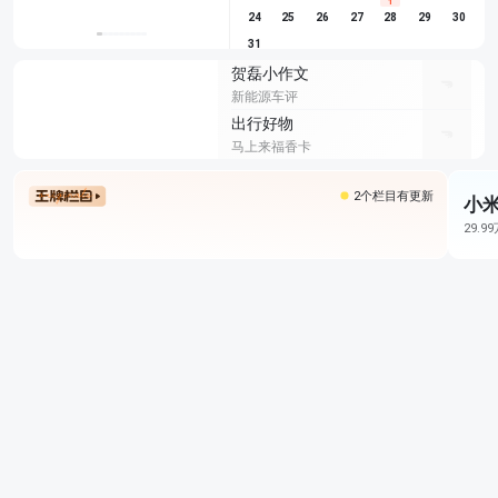
1
24
25
26
27
28
29
30
31
贺磊小作文
新能源车评
出行好物
马上来福香卡
2个栏目有更新
小米
29.9