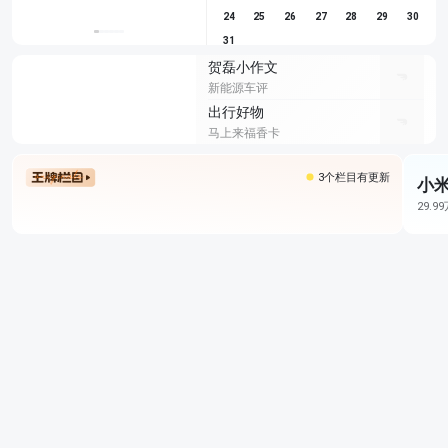
24
25
26
27
28
29
30
31
贺磊小作文
新能源车评
出行好物
马上来福香卡
3个栏目有更新
小米
29.9