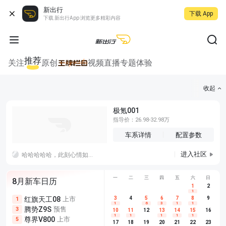
新出行
下载 App
下载 新出行App 浏览更多精彩内容
推荐
关注
原创
视频
直播
专题
体验
收起
极氪001
指导价：26.98-32.98万
车系详情
配置参数
进入社区
哈哈哈哈哈，此刻心情如图，赶紧跑路回家收拾行李，明早出发
一颗
一
二
三
四
五
六
日
8月新车日历
1
2
1
红旗天工08
上市
尊界V680
3
4
上市
5
6
7
8
埃安AION
9
1
5
5
1
6
3
1
1
腾势Z9S
预售
享界G9
预售
长城H10
3
5
5
10
11
12
13
14
15
16
1
1
1
1
1
尊界V800
上市
别克至境L7
预售
深蓝S05 
5
5
6
17
18
19
20
21
22
23