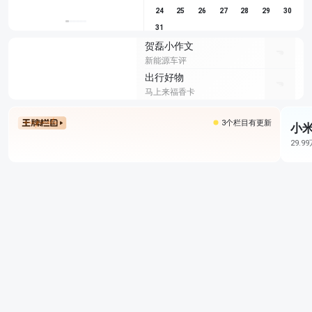
24
25
26
27
28
29
30
31
贺磊小作文
新能源车评
出行好物
马上来福香卡
3个栏目有更新
小米
29.9