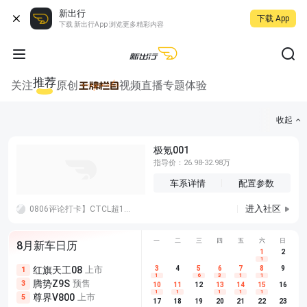
新出行
下载 App
下载 新出行App 浏览更多精彩内容
推荐
关注
原创
视频
直播
专题
体验
收起
极氪001
指导价：26.98-32.98万
车系详情
配置参数
进入社区
0806评论打卡】CTCL超1000公里的纯电车，会对新能源渗透率有进一步的拉升吗？肯定啊，续航是王道
一
二
三
四
五
六
日
8月新车日历
1
2
1
红旗天工08
上市
尊界V680
3
4
上市
5
6
7
8
埃安AION
9
1
5
5
1
6
3
1
1
腾势Z9S
预售
享界G9
预售
长城H10
3
5
5
10
11
12
13
14
15
16
1
1
1
1
1
尊界V800
上市
别克至境L7
预售
深蓝S05 
5
5
6
17
18
19
20
21
22
23