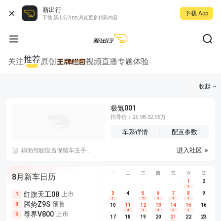
新出行
下载 App
下载 新出行App 浏览更多精彩内容
推荐
关注
原创
视频
直播
专题
体验
收起
极氪001
指导价：26.98-32.98万
车系详情
配置参数
进入社区
辅助驾驶应当保留车主手动调速权限，因为机器判断的最优车速不等于用户的实际路况体感
一
二
三
四
五
六
日
8月新车日历
1
2
1
红旗天工08
上市
尊界V680
3
4
上市
5
6
7
8
埃安AION
9
1
5
5
1
6
3
1
1
腾势Z9S
预售
享界G9
预售
长城H10
3
5
5
10
11
12
13
14
15
16
4
1
3
2
1
尊界V800
上市
别克至境L7
预售
深蓝S05 
5
5
6
17
18
19
20
21
22
23