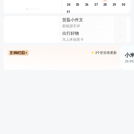
1
24
25
26
27
28
29
30
31
贺磊小作文
新能源车评
出行好物
马上来福香卡
2个栏目有更新
小米
29.9