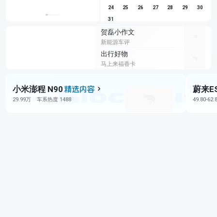
24
25
26
27
28
29
30
31
贺磊小作文
新能源车评
出行好物
马上来福香卡
小米澎程 N90
蔚来E
29.99万
车系热度 1488
49.80-62