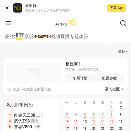
新出行
下载 App
下载 新出行App 浏览更多精彩内容
推荐
关注
原创
视频
直播
专题
体验
收起
极氪001
指导价：26.98-32.98万
车系详情
配置参数
进入社区
完全不在意那些明星代言哪个车，买车也不是看谁代言，没有代言性价比高更好，
一
二
三
四
五
六
日
8月新车日历
1
2
1
红旗天工08
上市
尊界V680
3
4
上市
5
6
7
8
埃安AION
9
1
5
5
1
6
3
1
1
腾势Z9S
预售
享界G9
预售
长城H10
3
5
5
10
11
12
13
14
15
16
1
1
1
1
1
尊界V800
上市
别克至境L7
预售
深蓝S05 
5
5
6
17
18
19
20
21
22
23