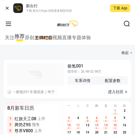
新出行
下载 App
下载 新出行App 浏览更多精彩内容
推荐
关注
原创
视频
直播
专题
体验
收起
极氪001
指导价：26.98-32.98万
车系详情
配置参数
进入社区
✨极氪001专属底座｜终于搞定手机安放难题
一
二
三
四
五
六
日
8月新车日历
1
2
1
红旗天工08
上市
尊界V680
3
4
上市
5
6
7
8
埃安AION
9
1
5
5
1
6
3
1
1
腾势Z9S
预售
享界G9
预售
长城H10
3
5
5
10
11
12
13
14
15
16
1
1
1
1
1
尊界V800
上市
别克至境L7
预售
深蓝S05 
5
5
6
17
18
19
20
21
22
23