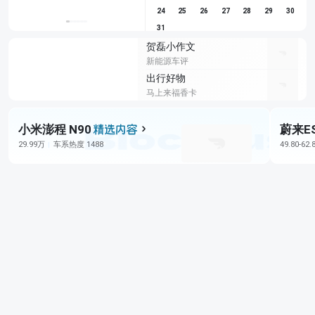
24
25
26
27
28
29
30
31
贺磊小作文
新能源车评
出行好物
马上来福香卡
小米澎程 N90
蔚来E
29.99万
车系热度 1488
49.80-62