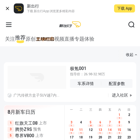
新出行
下载 App
下载 新出行App 浏览更多精彩内容
推荐
关注
原创
视频
直播
专题
体验
收起
极氪001
指导价：26.98-32.98万
车系详情
配置参数
进入社区
广汽传祺方盒子SUV越7内饰公布：知名车评人盛赞近期国产车最好！估计也是没吃过啥细糠，太难了太难了……
一
二
三
四
五
六
日
8月新车日历
1
2
1
红旗天工08
上市
尊界V680
3
4
上市
5
6
7
8
埃安AION
9
1
5
5
1
6
3
1
1
腾势Z9S
预售
享界G9
预售
长城H10
3
5
5
10
11
12
13
14
15
16
1
1
1
1
1
尊界V800
上市
别克至境L7
预售
深蓝S05 
5
5
6
17
18
19
20
21
22
23