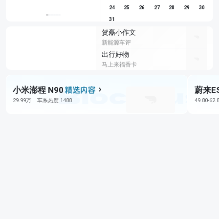
24
25
26
27
28
29
30
31
贺磊小作文
新能源车评
出行好物
马上来福香卡
小米澎程 N90
蔚来E
29.99万
车系热度 1488
49.80-62