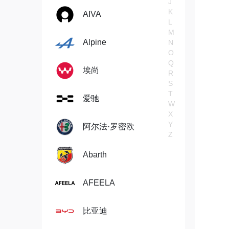
J
K
AIVA
L
M
Alpine
N
O
Q
埃尚
R
S
T
爱驰
W
X
Y
阿尔法·罗密欧
Z
Abarth
AFEELA
比亚迪