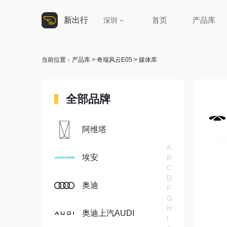
新出行
首页
产品库
深圳
当前位置：
产品库
>
奇瑞风云E05
> 媒体库
全部品牌
阿维塔
A
埃安
B
C
D
奥迪
F
G
H
奥迪上汽AUDI
I