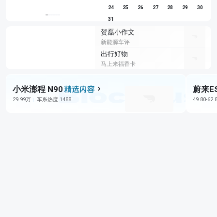
24
25
26
27
28
29
30
31
贺磊小作文
新能源车评
出行好物
马上来福香卡
小米澎程 N90
蔚来E
29.99万
车系热度 1488
49.80-62