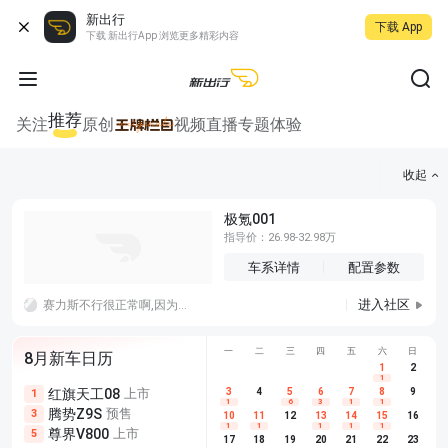
新出行
下载 App
下载 新出行App 浏览更多精彩内容
推荐
关注
原创
视频
直播
专题
体验
收起
极氪001
指导价：26.98-32.98万
车系详情
配置参数
进入社区
赛力斯不行很正常啊,因为拿不出手啊，妄想品牌效应，那么就要像特斯拉一样会讲故事，不行就老老实实技术研发，光跟遥遥领先加一个外观是没用的
一
二
三
四
五
六
日
8月新车日历
1
2
1
红旗天工08
上市
尊界V680
3
4
上市
5
6
7
8
埃安AION
9
1
5
5
1
6
3
1
1
腾势Z9S
预售
享界G9
预售
长城H10
3
5
5
10
11
12
13
14
15
16
1
1
1
1
1
尊界V800
上市
别克至境L7
预售
深蓝S05 
5
5
6
17
18
19
20
21
22
23