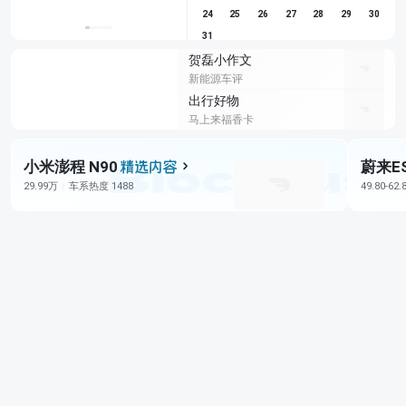
24
25
26
27
28
29
30
31
贺磊小作文
新能源车评
出行好物
马上来福香卡
小米澎程 N90
蔚来E
29.99万
车系热度 1488
49.80-62