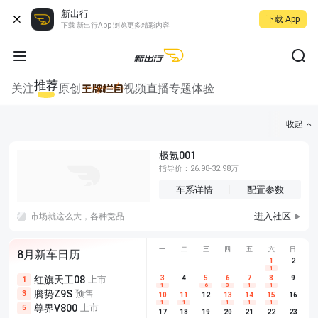
新出行
下载 App
下载 新出行App 浏览更多精彩内容
推荐
关注
原创
视频
直播
专题
体验
收起
极氪001
指导价：26.98-32.98万
车系详情
配置参数
进入社区
市场就这么大，各种竞品都在内卷。销量下滑是必然的，再加上网上爆出的各种故障～
一
二
三
四
五
六
日
8月新车日历
1
2
1
红旗天工08
上市
尊界V680
3
4
上市
5
6
7
8
埃安AION
9
1
5
5
1
6
3
1
1
腾势Z9S
预售
享界G9
预售
长城H10
3
5
5
10
11
12
13
14
15
16
1
1
1
1
1
尊界V800
上市
别克至境L7
预售
深蓝S05 
5
5
6
17
18
19
20
21
22
23