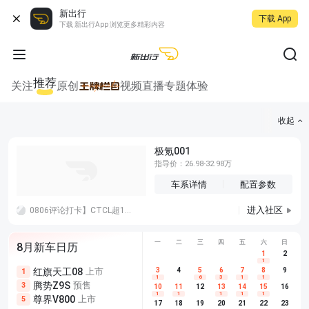
新出行
下载 App
下载 新出行App 浏览更多精彩内容
推荐
关注
原创
视频
直播
专题
体验
收起
极氪001
指导价：26.98-32.98万
车系详情
配置参数
进入社区
0806评论打卡】CTCL超1000公里的纯电车，会对新能源渗透率有进一步的拉升吗？肯定啊，续航是王道
一
二
三
四
五
六
日
8月新车日历
1
2
1
红旗天工08
上市
尊界V680
3
4
上市
5
6
7
8
埃安AION
9
1
5
5
1
6
3
1
1
腾势Z9S
预售
享界G9
预售
长城H10
3
5
5
10
11
12
13
14
15
16
1
1
1
1
1
尊界V800
上市
别克至境L7
预售
深蓝S05 
5
5
6
17
18
19
20
21
22
23