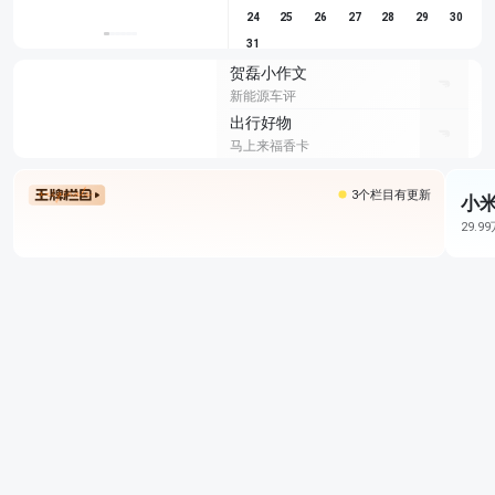
24
25
26
27
28
29
30
31
贺磊小作文
新能源车评
出行好物
马上来福香卡
3个栏目有更新
小米
29.9