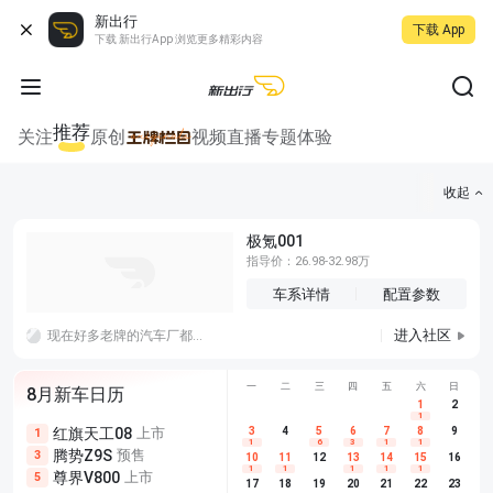
新出行
下载 App
下载 新出行App 浏览更多精彩内容
推荐
关注
原创
视频
直播
专题
体验
收起
极氪001
指导价：26.98-32.98万
车系详情
配置参数
进入社区
现在好多老牌的汽车厂都变成了新势力的加工厂，比如问界赛力斯，北汽享界，蔚来江淮等等，有意思!
一
二
三
四
五
六
日
8月新车日历
1
2
1
红旗天工08
上市
尊界V680
3
4
上市
5
6
7
8
埃安AION
9
1
5
5
1
6
3
1
1
腾势Z9S
预售
享界G9
预售
长城H10
3
5
5
10
11
12
13
14
15
16
1
1
1
1
1
尊界V800
上市
别克至境L7
预售
深蓝S05 
5
5
6
17
18
19
20
21
22
23