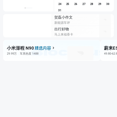
24
25
26
27
28
29
30
31
贺磊小作文
新能源车评
出行好物
马上来福香卡
小米澎程 N90
蔚来E
29.99万
车系热度 1488
49.80-62