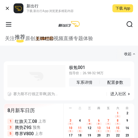
新出行
下载 App
下载 新出行App 浏览更多精彩内容
推荐
关注
原创
视频
直播
专题
体验
收起
极氪001
指导价：26.98-32.98万
车系详情
配置参数
进入社区
赛力斯不行很正常啊,因为拿不出手啊，妄想品牌效应，那么就要像特斯拉一样会讲故事，不行就老老实实技术研发，光跟遥遥领先加一个外观是没用的
一
二
三
四
五
六
日
8月新车日历
1
2
1
红旗天工08
上市
尊界V680
3
4
上市
5
6
7
8
埃安AION
9
1
5
5
1
6
3
1
1
腾势Z9S
预售
享界G9
预售
长城H10
3
5
5
10
11
12
13
14
15
16
1
1
1
1
1
尊界V800
上市
别克至境L7
预售
深蓝S05 
5
5
6
17
18
19
20
21
22
23