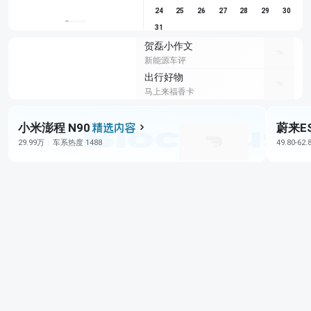
24
25
26
27
28
29
30
31
贺磊小作文
新能源车评
出行好物
马上来福香卡
小米澎程 N90
蔚来E
29.99万
车系热度 1488
49.80-62