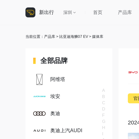
新出行
首页
产品库
深圳
当前位置：
产品库
>
比亚迪海狮07 EV
> 媒体库
全部品牌
阿维塔
A
埃安
B
官
C
D
奥迪
F
G
20
H
奥迪上汽AUDI
I