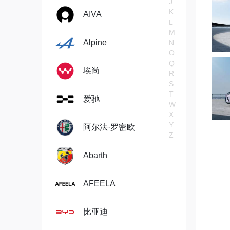
J
K
AIVA
L
M
Alpine
N
O
Q
埃尚
R
S
T
爱驰
W
X
Y
阿尔法·罗密欧
Z
Abarth
AFEELA
比亚迪