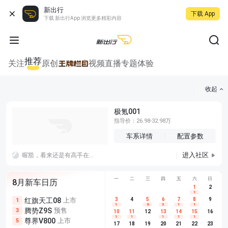
新出行
下载 App
下载 新出行App 浏览更多精彩内容
推荐
关注
原创
视频
直播
专题
体验
收起
极氪001
指导价：26.98-32.98万
车系详情
配置参数
进入社区
喔豁，看来还是有高手在民间的，这个隐藏可以给到满分，不过听说线还是要走到手扶箱插usb，太难了太难了
一
二
三
四
五
六
日
8月新车日历
1
2
1
红旗天工08
上市
尊界V680
3
4
上市
5
6
7
8
埃安AION
9
1
5
5
1
6
3
1
1
腾势Z9S
预售
享界G9
预售
长城H10
3
5
5
10
11
12
13
14
15
16
1
1
1
1
1
尊界V800
上市
别克至境L7
预售
深蓝S05 
5
5
6
17
18
19
20
21
22
23