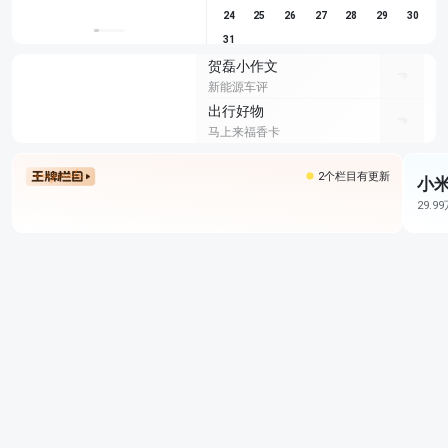
24
25
26
27
28
29
30
31
贺磊小作文
新能源车评
出行好物
马上来福香卡
2个栏目有更新
小米
29.9