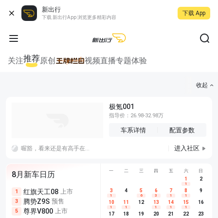
新出行
下载 App
下载 新出行App 浏览更多精彩内容
推荐
关注
原创
视频
直播
专题
体验
收起
极氪001
指导价：26.98-32.98万
车系详情
配置参数
进入社区
喔豁，看来还是有高手在民间的，这个隐藏可以给到满分，不过听说线还是要走到手扶箱插usb，太难了太难了
一
二
三
四
五
六
日
8月新车日历
1
2
1
红旗天工08
上市
尊界V680
3
4
上市
5
6
7
8
埃安AION
9
1
5
5
1
6
3
1
1
腾势Z9S
预售
享界G9
预售
长城H10
3
5
5
10
11
12
13
14
15
16
1
1
1
1
1
尊界V800
上市
别克至境L7
预售
深蓝S05 
5
5
6
17
18
19
20
21
22
23