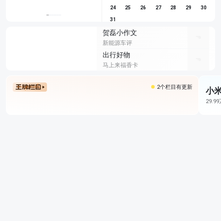
24
25
26
27
28
29
30
31
贺磊小作文
新能源车评
出行好物
马上来福香卡
2个栏目有更新
小米
29.9