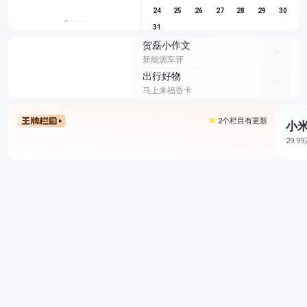
24
25
26
27
28
29
30
31
贺磊小作文
新能源车评
出行好物
马上来福香卡
2个栏目有更新
小米
29.9