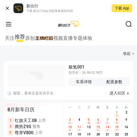
新出行
下载 App
下载 新出行App 浏览更多精彩内容
推荐
关注
原创
视频
直播
专题
体验
收起
极氪001
指导价：26.98-32.98万
车系详情
配置参数
进入社区
喔豁，看来还是有高手在民间的，这个隐藏可以给到满分，不过听说线还是要走到手扶箱插usb，太难了太难了
一
二
三
四
五
六
日
8月新车日历
1
2
1
红旗天工08
上市
尊界V680
3
4
上市
5
6
7
8
埃安AION
9
1
5
5
1
6
3
1
1
腾势Z9S
预售
享界G9
预售
长城H10
3
5
5
10
11
12
13
14
15
16
1
1
1
1
1
尊界V800
上市
别克至境L7
预售
深蓝S05 
5
5
6
17
18
19
20
21
22
23