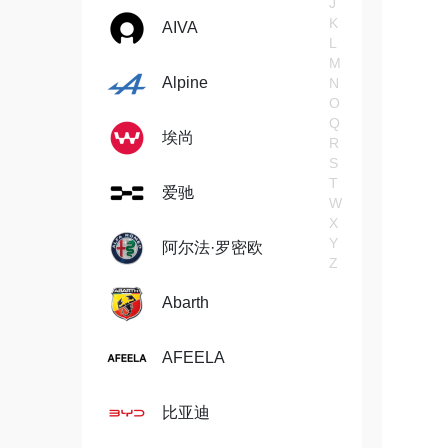
J
K
AIVA
L
M
Alpine
N
O
Q
埃尚
R
S
T
爱驰
W
X
Y
阿尔法·罗密欧
Z
Abarth
AFEELA
比亚迪