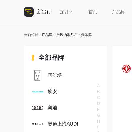
新出行
首页
产品库
深圳
当前位置：
产品库
>
东风纳米EX1
> 媒体库
全部品牌
阿维塔
A
埃安
B
C
D
奥迪
F
G
H
奥迪上汽AUDI
I