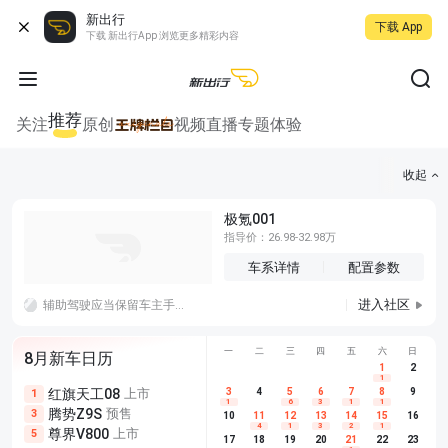
新出行
下载 App
下载 新出行App 浏览更多精彩内容
推荐
关注
原创
视频
直播
专题
体验
收起
极氪001
指导价：26.98-32.98万
车系详情
配置参数
进入社区
辅助驾驶应当保留车主手动调速权限，因为机器判断的最优车速不等于用户的实际路况体感
一
二
三
四
五
六
日
8月新车日历
1
2
1
红旗天工08
上市
尊界V680
3
4
上市
5
6
7
8
埃安AION
9
1
5
5
1
6
3
1
1
腾势Z9S
预售
享界G9
预售
长城H10
3
5
5
10
11
12
13
14
15
16
4
1
3
2
1
尊界V800
上市
别克至境L7
预售
深蓝S05 
5
5
6
17
18
19
20
21
22
23