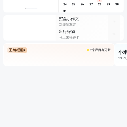
1
24
25
26
27
28
29
30
31
贺磊小作文
新能源车评
出行好物
马上来福香卡
2个栏目有更新
小米
29.9