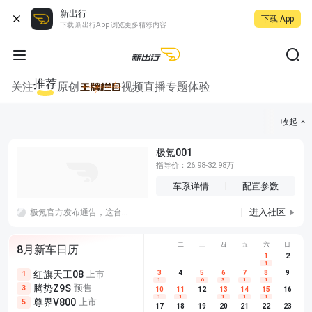
新出行
下载 App
下载 新出行App 浏览更多精彩内容
推荐
关注
原创
视频
直播
专题
体验
收起
极氪001
指导价：26.98-32.98万
车系详情
配置参数
进入社区
极氪官方发布通告，这台过热失火的极氪7X之前发生过碰撞事故，没有在官方售后进行维修。 ​​​
一
二
三
四
五
六
日
8月新车日历
1
2
1
红旗天工08
上市
尊界V680
3
4
上市
5
6
7
8
埃安AION
9
1
5
5
1
6
3
1
1
腾势Z9S
预售
享界G9
预售
长城H10
3
5
5
10
11
12
13
14
15
16
1
1
1
1
1
尊界V800
上市
别克至境L7
预售
深蓝S05 
5
5
6
17
18
19
20
21
22
23