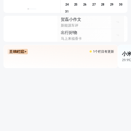
24
25
26
27
28
29
30
31
贺磊小作文
新能源车评
出行好物
马上来福香卡
1个栏目有更新
小米
29.9