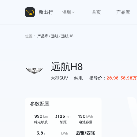
新出行
首页
产品库
深圳
位置：
产品库
/
远航
/ 远航H8
远航H8
28.98-38.98万
大型SUV
纯电
指导价：
参数配置
950
3126
150
km
mm
kWh
纯电续航
轴距
电池容量
3.8
-
后驱/四驱
s
kWh