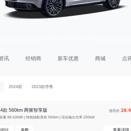
资讯
经销商
新车优惠
商城
点
2024款
2023款停售
28.
24款 560km 两驱智享版
指导价
量 88.42kWh | 纯电续航里程 560km | 综合输出功率 250kW
加对比
参数
查看详情