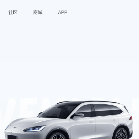
社区
商城
APP