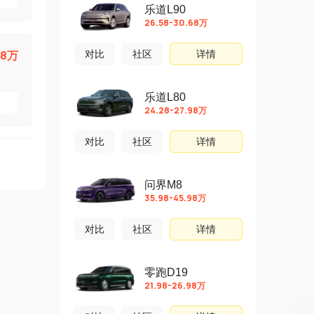
乐道L90
26.58-30.68万
98万
对比
社区
详情
乐道L80
24.28-27.98万
对比
社区
详情
问界M8
35.98-45.98万
对比
社区
详情
零跑D19
21.98-26.98万