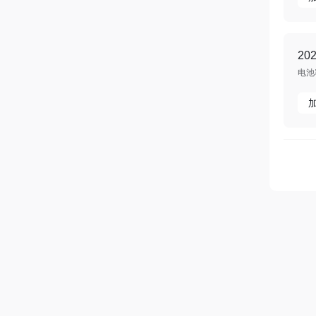
20
电池容