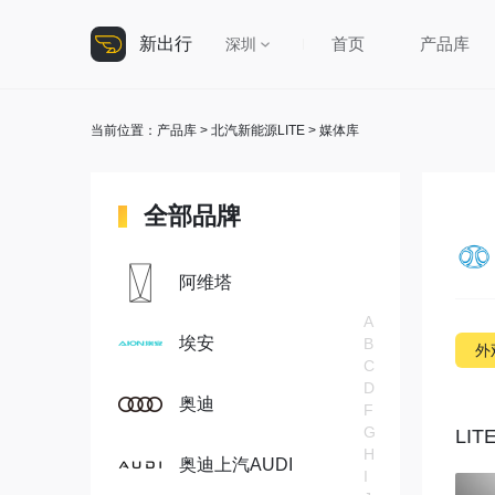
新出行
首页
产品库
深圳
当前位置：
产品库
>
北汽新能源LITE
> 媒体库
全部品牌
阿维塔
A
埃安
B
外
C
D
奥迪
F
G
LIT
H
奥迪上汽AUDI
I