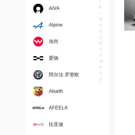
J
K
AIVA
L
M
Alpine
N
O
Q
埃尚
R
S
T
爱驰
W
X
Y
阿尔法·罗密欧
Z
Abarth
AFEELA
比亚迪