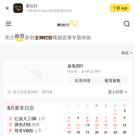
新出行
下载 App
下载 新出行App 浏览更多精彩内容
推荐
关注
原创
视频
直播
专题
体验
收起
极氪001
指导价：26.98-32.98万
车系详情
配置参数
进入社区
猛士还是挺帅的，国内有棱有角的车型不多，如果特斯拉的赛博皮卡能把规则改掉的话，后面棱角分明的车就好设计了
一
二
三
四
五
六
日
8月新车日历
1
2
1
红旗天工08
上市
尊界V680
3
4
上市
5
6
7
8
埃安AION
9
1
5
5
1
6
3
1
1
腾势Z9S
预售
享界G9
预售
长城H10
3
5
5
10
11
12
13
14
15
16
1
1
1
1
1
尊界V800
上市
别克至境L7
预售
深蓝S05 
5
5
6
17
18
19
20
21
22
23