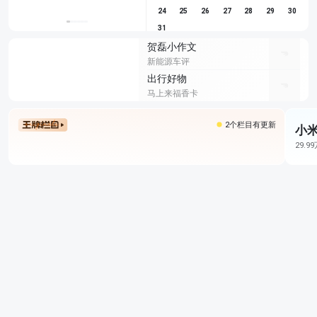
24
25
26
27
28
29
30
31
贺磊小作文
新能源车评
出行好物
马上来福香卡
2个栏目有更新
小米
29.9