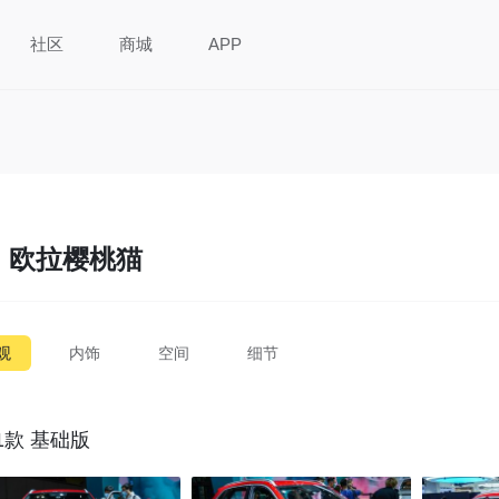
社区
商城
APP
欧拉樱桃猫
观
内饰
空间
细节
21款 基础版