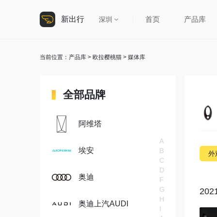
新出行
首页
产品库
深圳
当前位置：
产品库
>
欧拉樱桃猫
> 媒体库
全部品牌
阿维塔
A
埃安
B
外
C
D
奥迪
F
G
20
H
奥迪上汽AUDI
I