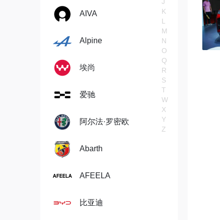
J
K
AIVA
L
M
Alpine
N
O
Q
埃尚
R
S
T
爱驰
W
X
Y
阿尔法·罗密欧
Z
Abarth
AFEELA
比亚迪