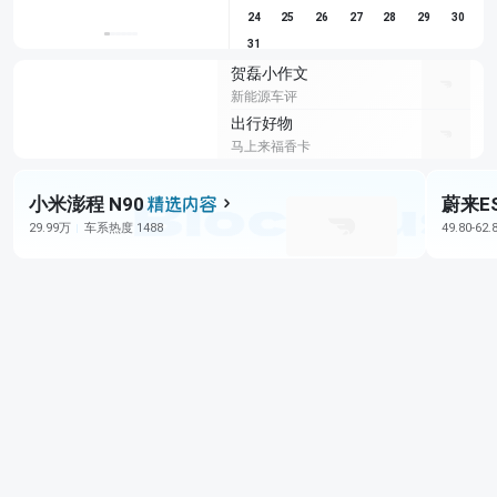
24
25
26
27
28
29
30
31
贺磊小作文
新能源车评
出行好物
马上来福香卡
小米澎程 N90
蔚来E
29.99万
车系热度 1488
49.80-62