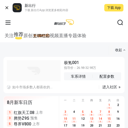
新出行
下载 App
下载 新出行App 浏览更多精彩内容
推荐
关注
原创
视频
直播
专题
体验
收起
极氪001
指导价：26.98-32.98万
车系详情
配置参数
进入社区
如今市场多数人都喜欢的人，好多喜欢性价比高一点的车型哈哈哈，大家的诉求不一样。价格才是硬道理便宜就行
一
二
三
四
五
六
日
8月新车日历
1
2
1
红旗天工08
上市
尊界V680
3
4
上市
5
6
7
8
埃安AION
9
1
5
5
1
6
3
1
1
腾势Z9S
预售
享界G9
预售
长城H10
3
5
5
10
11
12
13
14
15
16
1
1
1
1
1
尊界V800
上市
别克至境L7
预售
深蓝S05 
5
5
6
17
18
19
20
21
22
23